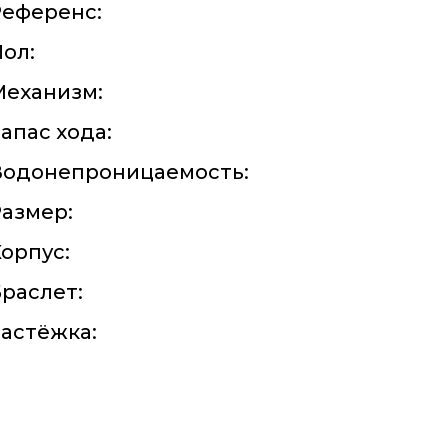
Референс:
ол:
Механизм:
апас хода:
Водонепроницаемость:
азмер:
орпус:
раслет:
астёжка: