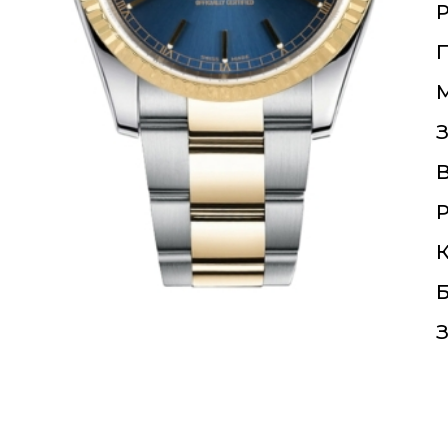
П
З
Р
К
Б
З